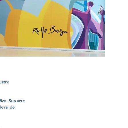
ustre
fico. Sua arte
deral de
s