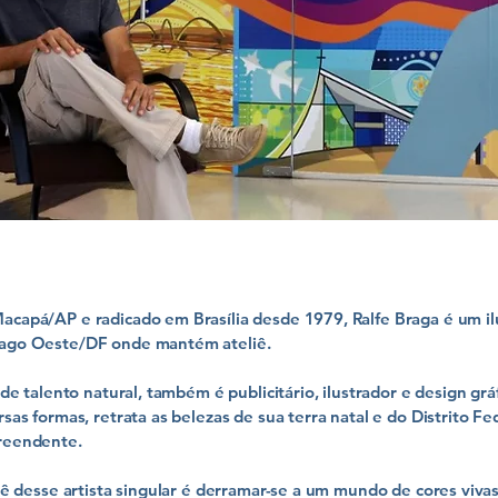
capá/AP e radicado em Brasília desde 1979, Ralfe Braga é um il
ago Oeste/DF onde mantém ateliê.
 de talento natural, também é publicitário, ilustrador e design grá
rsas formas, retrata as belezas de sua terra natal e do Distrito Fe
reendente.
liê desse artista singular é derramar-se a um mundo de cores viva