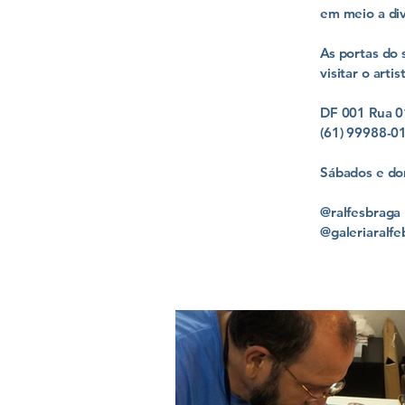
em meio a div
As portas do 
visitar o arti
DF 001 Rua 01
(61) 99988-0
Sábados e do
@ralfesbraga
@galeriaralfe