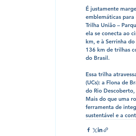
É justamente marge
emblemáticas para 
Trilha União – Parq
ela se conecta ao ci
km, e à 
Serrinha do
136 km de trilhas c
do Brasil.
Essa trilha atravessa
(UCs)
: a 
Flona de Br
do Rio Descoberto
,
Mais do que uma rot
ferramenta de 
inte
sustentável
 e a 
con