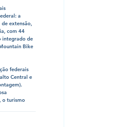
is 
ederal: a 
 de extensão
, 
ia
, com 44 
 integrado de 
 Mountain Bike 
ção federais 
lto Central e 
ontagem)
. 
osa 
, o 
turismo 