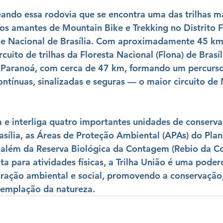
ando essa rodovia que se encontra uma das trilhas ma
os amantes de 
Mountain Bike
 e 
Trekking
 no Distrito F
ue Nacional de Brasília
. Com aproximadamente 
45 km
rcuito de trilhas da 
Floresta Nacional (Flona) de Brasíl
 Paranoá
, com cerca de 47 km, formando um percurso
ontínuas, sinalizadas e seguras
 — o maior circuito de
 e interliga 
quatro importantes unidades de conserva
asília
, as 
Áreas de Proteção Ambiental (APAs) do Plana
 além da 
Reserva Biológica da Contagem (Rebio da C
a para atividades físicas, a Trilha União é uma poder
gração ambiental e social
, promovendo a 
conservação
templação da natureza
.